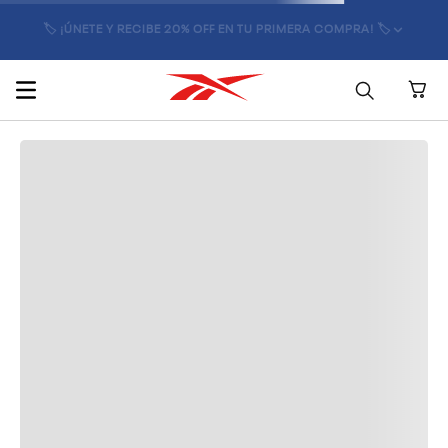
🏷️ ¡ÚNETE Y RECIBE 20% OFF EN TU PRIMERA COMPRA! 🏷️