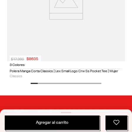
$
17
.
990
$
8635
3 Colores
Polera Manga Corta Classics | Lex Small Logo Crw Ss Pocket Tee | Mujer
Classics
ÚNETE Y RECIBE 20% DE DESCUENTO EN
TU PRÓXIMA COMPRA
Agregar al carrito