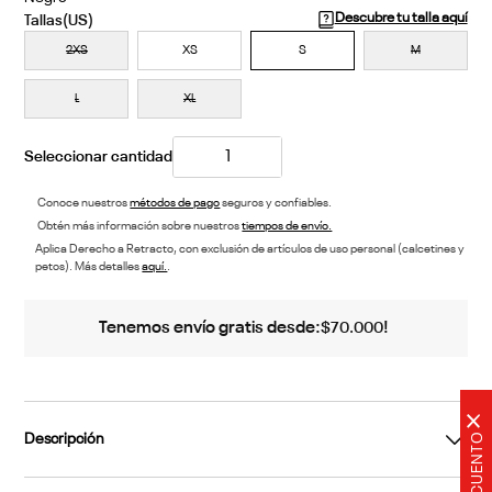
Descubre tu talla aquí
2XS
XS
S
M
L
XL
Conoce nuestros
métodos de pago
seguros y confiables.
Obtén más información sobre nuestros
tiempos de envío.
Aplica Derecho a Retracto, con exclusión de artículos de uso personal (calcetines y
petos). Más detalles
aquí.
.
Tenemos envío gratis desde:
!
$
70
.
000
×
Descripción