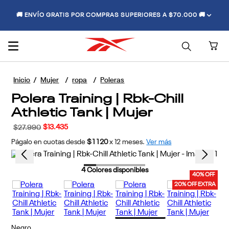
🚚 ENVÍO GRATIS POR COMPRAS SUPERIORES A $70.000 🚚
Mujer
ropa
Poleras
Polera Training | Rbk-Chill
Athletic Tank | Mujer
$
13
.
435
$
27
.
990
Págalo en cuotas desde
$1120
x
12
meses.
Ver más
4
Colores disponibles
40% OFF
20% OFF EXTRA
Negro