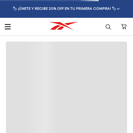
🏷️ ¡ÚNETE Y RECIBE 20% OFF EN TU PRIMERA COMPRA! 🏷️