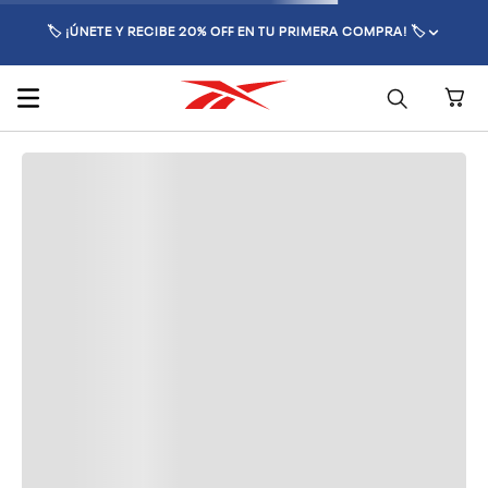
🏷️ ¡ÚNETE Y RECIBE 20% OFF EN TU PRIMERA COMPRA! 🏷️