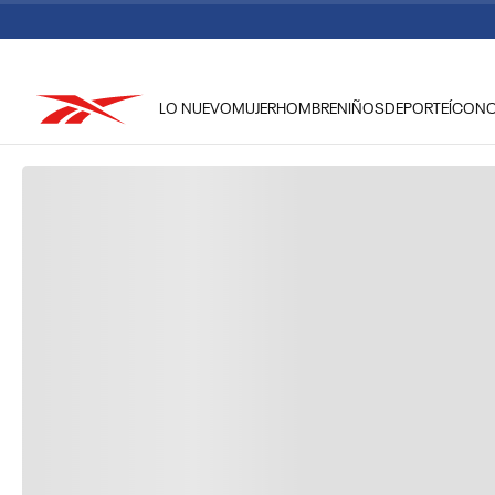
LO NUEVO
MUJER
HOMBRE
NIÑOS
DEPORTE
ÍCON
TÉRMINOS MÁS BUSCADOS
1
.
reebok classic mujer
2
.
club c
3
.
reebok hombre
4
.
training
5
.
polerón
6
.
chaqueta
7
.
classic
8
.
nano 4