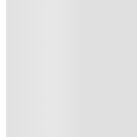
9
.
nano 5
10
.
nano x