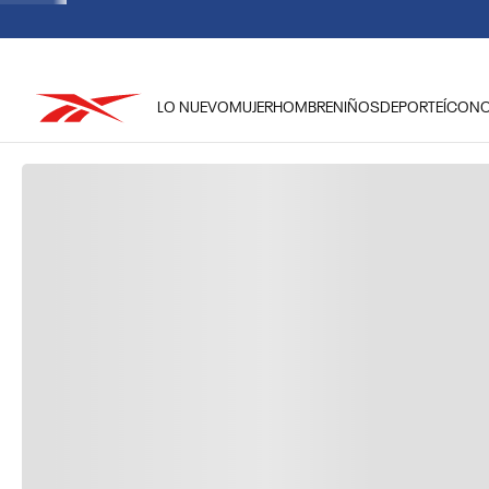
LO NUEVO
MUJER
HOMBRE
NIÑOS
DEPORTE
ÍCON
TÉRMINOS MÁS BUSCADOS
1
.
reebok classic mujer
2
.
club c
3
.
reebok hombre
4
.
training
5
.
polerón
6
.
chaqueta
7
.
nano 4
8
.
classic