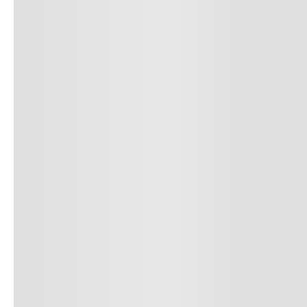
9
.
nano 5
10
.
nano x