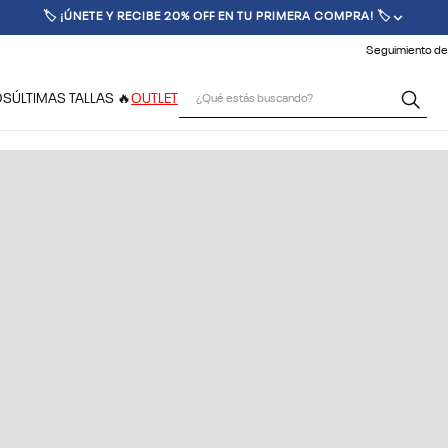
🏷️ ¡ÚNETE Y RECIBE 20% OFF EN TU PRIMERA COMPRA! 🏷️
Seguimiento de
¿Qué estás buscando?
OS
ÚLTIMAS TALLAS 🔥
OUTLET