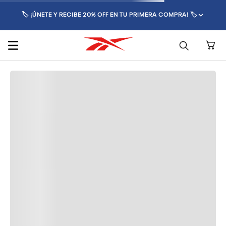
🏷️ ¡ÚNETE Y RECIBE 20% OFF EN TU PRIMERA COMPRA! 🏷️