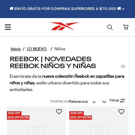
🚚 ENVÍO GRATIS POR COMPRAS SUPERIORES A $70.000 🚚
LO NUEVO
Niños
REEBOK | NOVEDADES
REEBOK NIÑOS Y NIÑAS
3
Enamórate de la
nueva colección Reebok en zapatillas para
niños y niñas
, estilo urbano divertido para todas sus
actividades.
Filtrar
Ordenar por
Relevancia
50% OFF
50% OFF
20% OFF EXTRA
20% OFF EXTRA