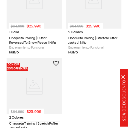
$
64
.
990
$
64
.
990
$
25
.
996
$
25
.
996
1 Color
2 Colores
Chaqueta Training | Puffer
Chaqueta Training | Stretch Puffer
Reversed To Snow Fleece | Niña
Jacket | Niño
Entrenamiento Funcional
Entrenamiento Funcional
NUEVO
NUEVO
50% OFF
20% OFF EXTRA
×
20% DE DESCUENTO
$
64
.
990
$
25
.
996
2 Colores
Chaqueta Training | Stretch Puffer