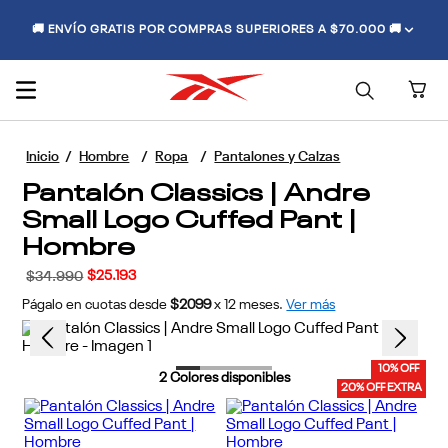
🚚 ENVÍO GRATIS POR COMPRAS SUPERIORES A $70.000 🚚
Hombre
Ropa
Pantalones y Calzas
Pantalón Classics | Andre
Small Logo Cuffed Pant |
Hombre
$
25
.
193
$
34
.
990
Págalo en cuotas desde
$2099
x
12
meses.
Ver más
10% OFF
2
Colores disponibles
20% OFF EXTRA