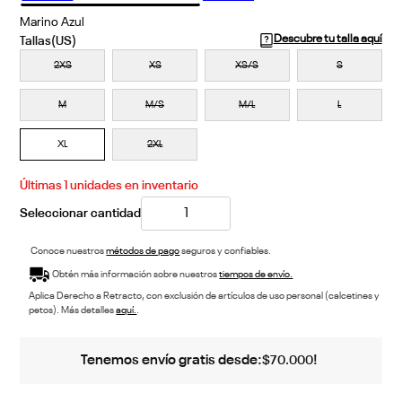
Marino Azul
Descubre tu talla aquí
2XS
XS
XS/S
S
M
M/S
M/L
L
XL
2XL
Últimas
1
unidades en inventario
Conoce nuestros
métodos de pago
seguros y confiables.
Obtén más información sobre nuestros
tiempos de envío.
Aplica Derecho a Retracto, con exclusión de artículos de uso personal (calcetines y
petos). Más detalles
aquí.
.
Tenemos envío gratis desde:
!
$
70
.
000