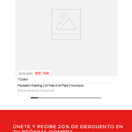
$
29
.
990
$
16
.
794
1 Color
Pantalón Training | Id Train Knit Pant | Hombre
Entrenamiento Funcional
ÚNETE Y RECIBE 20% DE DESCUENTO EN
TU PRÓXIMA COMPRA