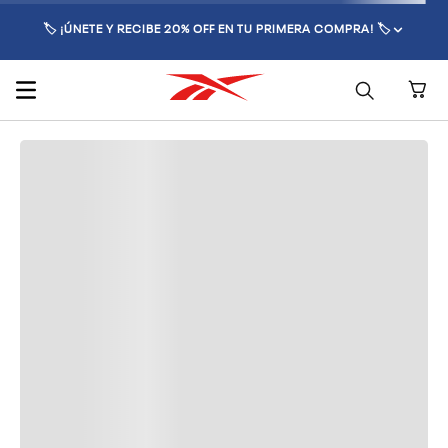
🏷️ ¡ÚNETE Y RECIBE 20% OFF EN TU PRIMERA COMPRA! 🏷️