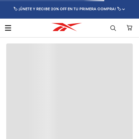
🏷️ ¡ÚNETE Y RECIBE 20% OFF EN TU PRIMERA COMPRA! 🏷️