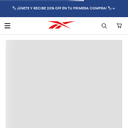
🏷️ ¡ÚNETE Y RECIBE 20% OFF EN TU PRIMERA COMPRA! 🏷️