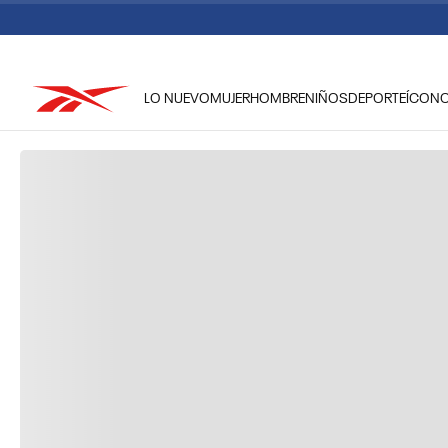
LO NUEVO
MUJER
HOMBRE
NIÑOS
DEPORTE
ÍCON
TÉRMINOS MÁS BUSCADOS
1
.
reebok classic mujer
2
.
club c
3
.
reebok hombre
4
.
training
5
.
polerón
6
.
chaqueta
7
.
classic
8
.
nano 4