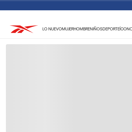
LO NUEVO
MUJER
HOMBRE
NIÑOS
DEPORTE
ÍCON
TÉRMINOS MÁS BUSCADOS
1
.
reebok classic mujer
2
.
club c
3
.
reebok hombre
4
.
training
5
.
polerón
6
.
chaqueta
7
.
classic
8
.
nano 4