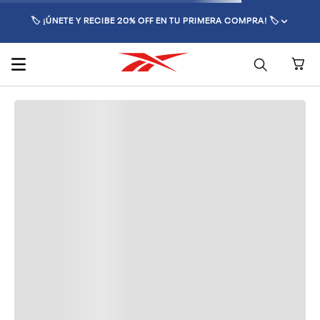
🏷️ ¡ÚNETE Y RECIBE 20% OFF EN TU PRIMERA COMPRA! 🏷️