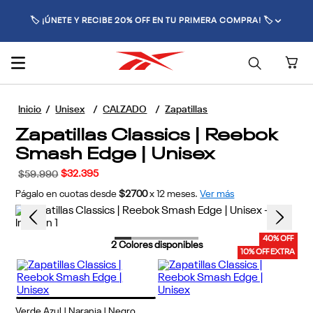
🏷️ ¡ÚNETE Y RECIBE 20% OFF EN TU PRIMERA COMPRA! 🏷️
Unisex
CALZADO
Zapatillas
Zapatillas Classics | Reebok
Smash Edge | Unisex
$
32
.
395
$
59
.
990
Págalo en cuotas desde
$2700
x
12
meses.
Ver más
40% OFF
2
Colores disponibles
10% OFF EXTRA
Verde Azul | Naranja | Negro