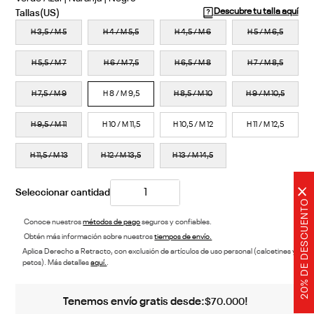
Descubre tu talla aquí
H 3,5 / M 5
H 4 / M 5,5
H 4,5 / M 6
H 5 / M 6,5
H 5,5 / M 7
H 6 / M 7,5
H 6,5 / M 8
H 7 / M 8,5
H 7,5 / M 9
H 8 / M 9,5
H 8,5 / M 10
H 9 / M 10,5
H 9,5 / M 11
H 10 / M 11,5
H 10,5 / M 12
H 11 / M 12,5
H 11,5 / M 13
H 12 / M 13,5
H 13 / M 14,5
×
20% DE DESCUENTO
Conoce nuestros
métodos de pago
seguros y confiables.
Obtén más información sobre nuestros
tiempos de envío.
Aplica Derecho a Retracto, con exclusión de artículos de uso personal (calcetines y
petos). Más detalles
aquí.
.
Tenemos envío gratis desde:
!
$
70
.
000