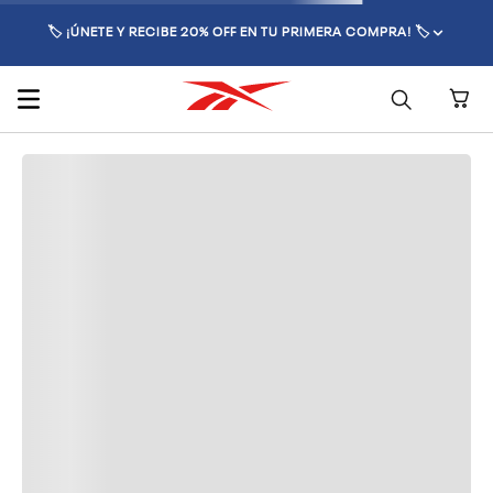
🏷️ ¡ÚNETE Y RECIBE 20% OFF EN TU PRIMERA COMPRA! 🏷️