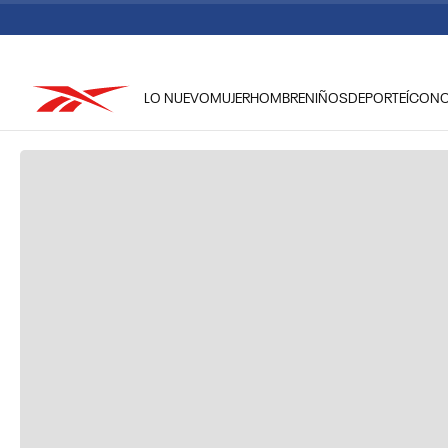
LO NUEVO
MUJER
HOMBRE
NIÑOS
DEPORTE
ÍCON
TÉRMINOS MÁS BUSCADOS
1
.
reebok classic mujer
2
.
club c
3
.
reebok hombre
4
.
training
5
.
polerón
6
.
chaqueta
7
.
nano 4
8
.
classic