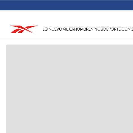
LO NUEVO
MUJER
HOMBRE
NIÑOS
DEPORTE
ÍCON
TÉRMINOS MÁS BUSCADOS
1
.
reebok classic mujer
2
.
club c
3
.
reebok hombre
4
.
training
5
.
polerón
6
.
chaqueta
7
.
nano 4
8
.
classic