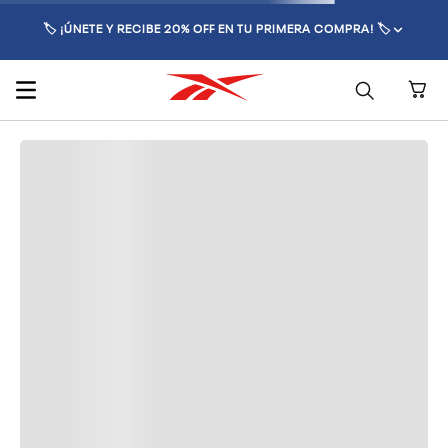
🏷️ ¡ÚNETE Y RECIBE 20% OFF EN TU PRIMERA COMPRA! 🏷️