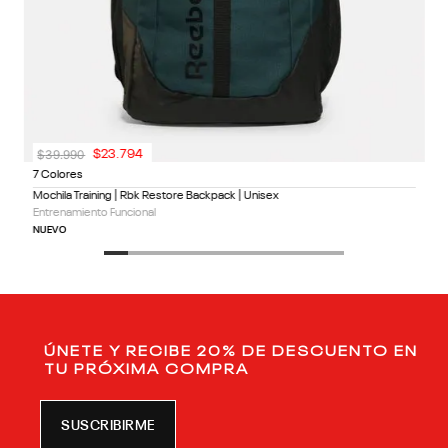
$
39
.
990
$
23
.
794
7 Colores
Mochila Training | Rbk Restore Backpack | Unisex
Entrenamiento Funcional
NUEVO
ÚNETE Y RECIBE 20% DE DESCUENTO EN
TU PRÓXIMA COMPRA
SUSCRIBIRME