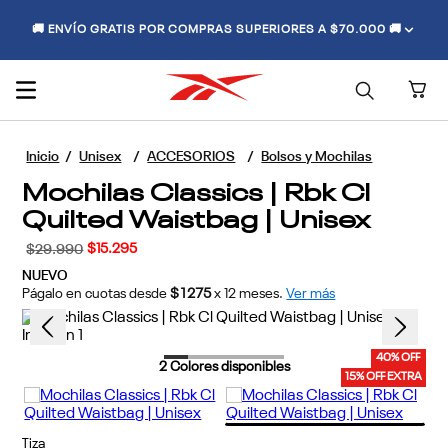
🚚 ENVÍO GRATIS POR COMPRAS SUPERIORES A $70.000 🚚
Unisex
ACCESORIOS
Bolsos y Mochilas
Mochilas Classics | Rbk Cl
Quilted Waistbag | Unisex
$
15
.
295
$
29
.
990
NUEVO
Págalo en cuotas desde
$1275
x
12
meses.
Ver más
40% OFF
2
Colores disponibles
15% OFF EXTRA
Tiza