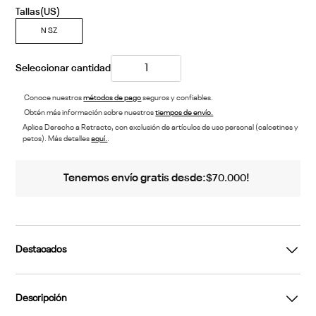
N SZ
Conoce nuestros
métodos de pago
seguros y confiables.
Obtén más información sobre nuestros
tiempos de envío.
Aplica Derecho a Retracto, con exclusión de artículos de uso personal (calcetines y
petos). Más detalles
aquí.
.
Tenemos envío gratis desde:
!
$
70
.
000
Destacados
Descripción