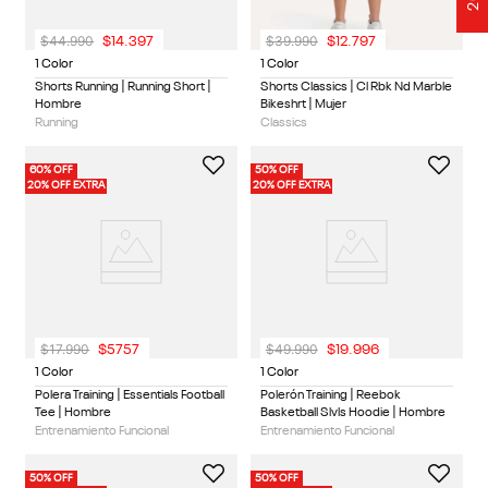
$
44
.
990
$
39
.
990
$
14
.
397
$
12
.
797
1 Color
1 Color
Shorts Running | Running Short |
Shorts Classics | Cl Rbk Nd Marble
Hombre
Bikeshrt | Mujer
Running
Classics
60% OFF
50% OFF
20% OFF EXTRA
20% OFF EXTRA
$
17
.
990
$
49
.
990
$
5757
$
19
.
996
1 Color
1 Color
Polera Training | Essentials Football
Polerón Training | Reebok
Tee | Hombre
Basketball Slvls Hoodie | Hombre
Entrenamiento Funcional
Entrenamiento Funcional
50% OFF
50% OFF