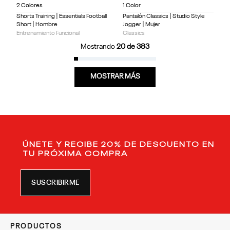
2 Colores
1 Color
Shorts Training | Essentials Football
Pantalón Classics | Studio Style
Short | Hombre
Jogger | Mujer
Entrenamiento Funcional
Classics
Mostrando
20 de 383
MOSTRAR MÁS
ÚNETE Y RECIBE 20% DE DESCUENTO EN
TU PRÓXIMA COMPRA
SUSCRIBIRME
PRODUCTOS