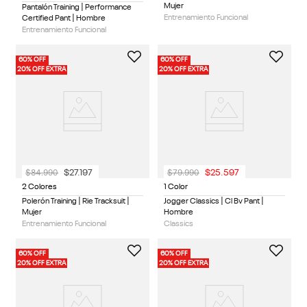
Mujer
Pantalón Training | Performance
Entrenamiento Funcional
Certified Pant | Hombre
Entrenamiento Funcional
60% OFF
60% OFF
20% OFF EXTRA
20% OFF EXTRA
$
84
.
990
$
79
.
990
$
27
.
197
$
25
.
597
2 Colores
1 Color
Polerón Training | Rie Tracksuit |
Jogger Classics | Cl Bv Pant |
Mujer
Hombre
Entrenamiento Funcional
Classics
60% OFF
60% OFF
20% OFF EXTRA
20% OFF EXTRA