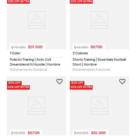
20% OFF EXTRA
20% OFF EXTRA
$
79
.
990
$
16
.
990
$
31
.
996
$
6796
1 Color
2 Colores
Polerón Training | Activ Coll
Shorts Training | Essentials Football
Dreamblend Fz Hoodie | Hombre
Short | Hombre
Entrenamiento Funcional
Entrenamiento Funcional
50% OFF
50% OFF
20% OFF EXTRA
20% OFF EXTRA
$
16
.
990
$
49
.
990
$
6796
$
19
.
996