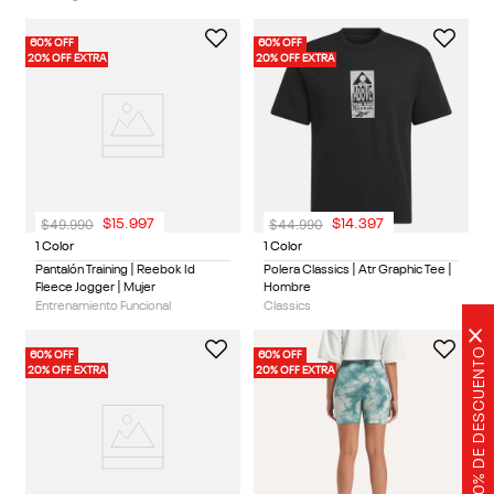
60% OFF
60% OFF
20% OFF EXTRA
20% OFF EXTRA
$
49
.
990
$
44
.
990
$
15
.
997
$
14
.
397
1 Color
1 Color
Pantalón Training | Reebok Id
Polera Classics | Atr Graphic Tee |
Fleece Jogger | Mujer
Hombre
Entrenamiento Funcional
Classics
×
20% DE DESCUENTO
60% OFF
60% OFF
20% OFF EXTRA
20% OFF EXTRA