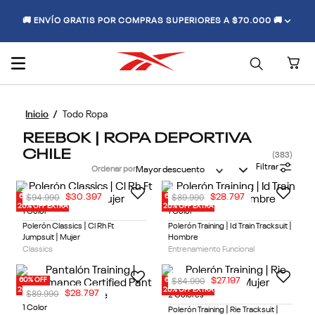
🚚 ENVÍO GRATIS POR COMPRAS SUPERIORES A $70.000 🚚
Todo Ropa
REEBOK | ROPA DEPORTIVA
CHILE
383
Filtrar
Ordenar por
Mayor descuento
$
94
.
990
$
89
.
990
$
30
.
397
$
28
.
797
60% OFF
60% OFF
20% OFF EXTRA
20% OFF EXTRA
1 Color
1 Color
Polerón Classics | Cl Rh Ft
Polerón Training | Id Train Tracksuit |
Jumpsuit | Mujer
Hombre
Classics
Entrenamiento Funcional
$
84
.
990
$
27
.
197
60% OFF
60% OFF
20% OFF EXTRA
20% OFF EXTRA
$
89
.
990
$
28
.
797
2 Colores
1 Color
Polerón Training | Rie Tracksuit |