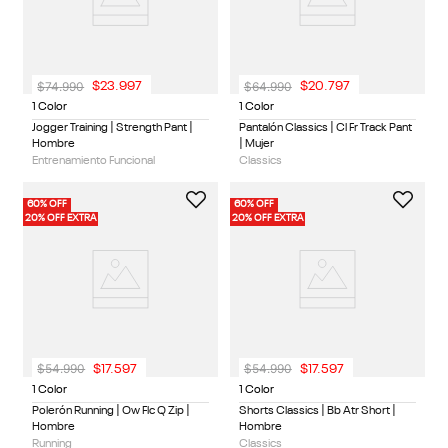
$
74
.
990
$
64
.
990
$
23
.
997
$
20
.
797
1 Color
1 Color
Jogger Training | Strength Pant |
Pantalón Classics | Cl Fr Track Pant
Hombre
| Mujer
Entrenamiento Funcional
Classics
60% OFF
60% OFF
20% OFF EXTRA
20% OFF EXTRA
$
54
.
990
$
54
.
990
$
17
.
597
$
17
.
597
1 Color
1 Color
Polerón Running | Ow Flc Q Zip |
Shorts Classics | Bb Atr Short |
Hombre
Hombre
Running
Classics