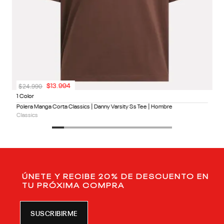
$
24
.
990
$
13
.
994
1 Color
Polera Manga Corta Classics | Danny Varsity Ss Tee | Hombre
Classics
ÚNETE Y RECIBE 20% DE DESCUENTO EN
TU PRÓXIMA COMPRA
SUSCRIBIRME