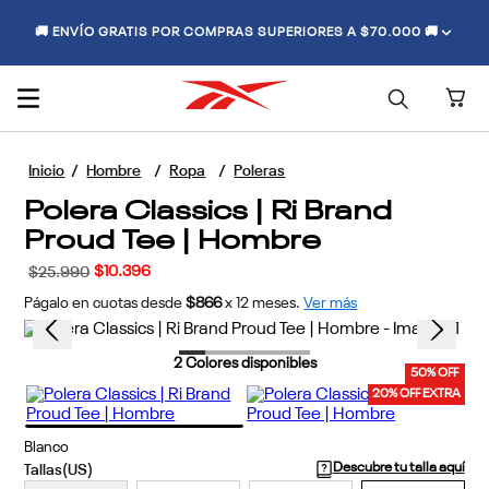
🚚 ENVÍO GRATIS POR COMPRAS SUPERIORES A $70.000 🚚
Hombre
Ropa
Poleras
Polera Classics | Ri Brand
Proud Tee | Hombre
$
10
.
396
$
25
.
990
Págalo en cuotas desde
$866
x
12
meses.
Ver más
2
Colores disponibles
50% OFF
20% OFF EXTRA
Blanco
Descubre tu talla aquí