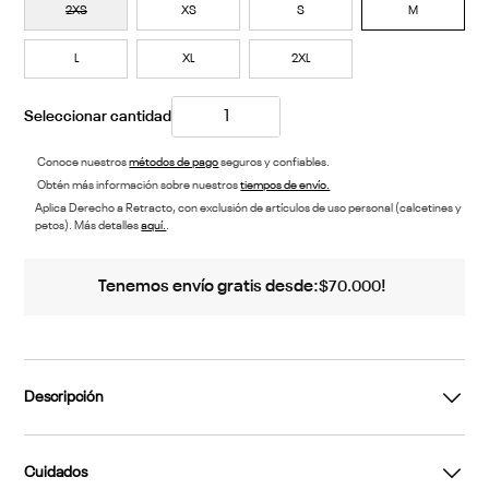
2XS
XS
S
M
L
XL
2XL
Conoce nuestros
métodos de pago
seguros y confiables.
Obtén más información sobre nuestros
tiempos de envío.
Aplica Derecho a Retracto, con exclusión de artículos de uso personal (calcetines y
petos). Más detalles
aquí.
.
Tenemos envío gratis desde:
!
$
70
.
000
Descripción
Cuidados