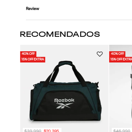
Review
RECOMENDADOS
40% OFF
40% OFF
 | Unisex
15% OFF EXTRA
15% OFF EXTR
$
39
.
990
$
46
.
990
$
20
.
395