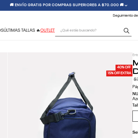
🚚 ENVÍO GRATIS POR COMPRAS SUPERIORES A $70.000 🚚
Seguimiento de
¿Qué estás buscando?
OS
ÚLTIMAS TALLAS 🔥
OUTLET
Ent
M
D
40% OFF
15% OFF EXTRA
$
Pá
N
Az