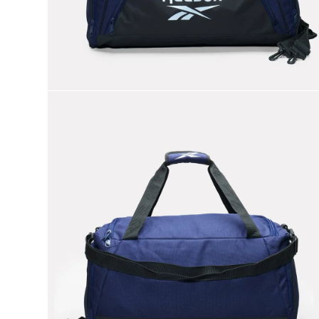
9
.
nano 5
10
.
nano x