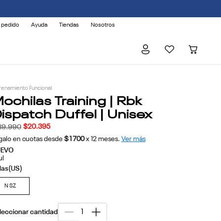
 pedido
Ayuda
Tiendas
Nosotros
renamiento Funcional
ochilas Training | Rbk
ispatch Duffel | Unisex
$
20
.
395
39
.
990
galo en cuotas desde
$1700
x
12
meses.
Ver más
UEVO
ul
N SZ