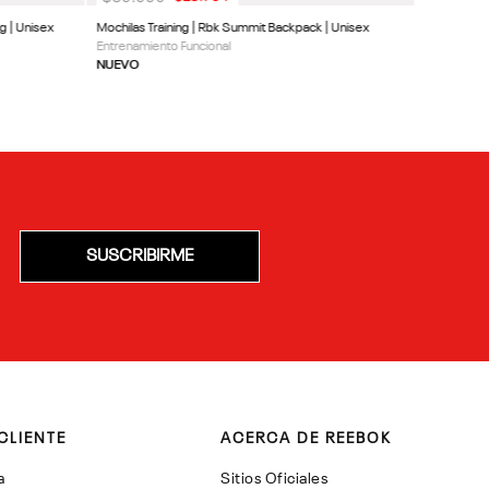
g | Unisex
Mochilas Training | Rbk Summit Backpack | Unisex
Entrenamiento Funcional
NUEVO
SUSCRIBIRME
CLIENTE
ACERCA DE REEBOK
a
Sitios Oficiales