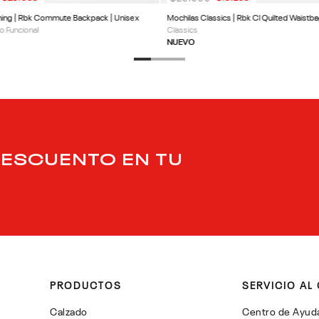
ining | Rbk Commute Backpack | Unisex
Mochilas Classics | Rbk Cl Quilted Waistba
o Funcional
Classics
NUEVO
DESCUENTO EN TU
PRODUCTOS
SERVICIO AL 
Calzado
Centro de Ayud