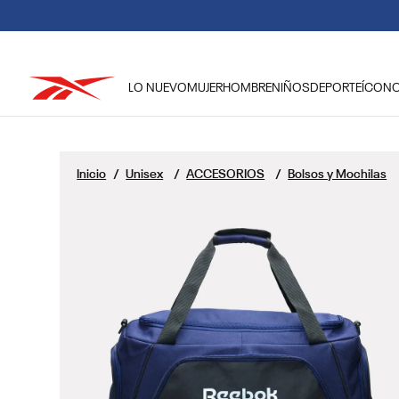
LO NUEVO
MUJER
HOMBRE
NIÑOS
DEPORTE
ÍCON
TÉRMINOS MÁS BUSCADOS
1
.
reebok classic mujer
Unisex
ACCESORIOS
Bolsos y Mochilas
2
.
club c
3
.
reebok hombre
4
.
training
5
.
polerón
6
.
chaqueta
7
.
nano 4
8
.
classic