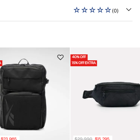
☆
☆
☆
☆
☆
(
0
)
40% OFF
A
15% OFF EXTRA
$
29
.
990
$
23
.
965
$
15
.
295