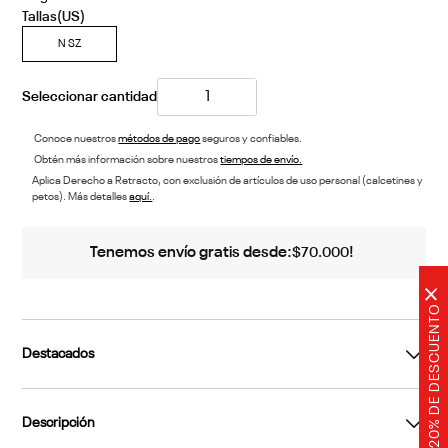
N SZ
Conoce nuestros
métodos de pago
seguros y confiables.
Obtén más información sobre nuestros
tiempos de envío.
Aplica Derecho a Retracto, con exclusión de artículos de uso personal (calcetines y
petos). Más detalles
aquí.
.
Tenemos envío gratis desde:
!
$
70
.
000
×
20% DE DESCUENTO
Destacados
Descripción