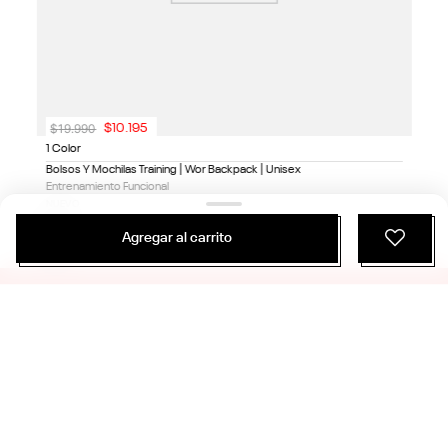
$
19
.
990
$
10
.
195
1 Color
Bolsos Y Mochilas Training | Wor Backpack | Unisex
Entrenamiento Funcional
NUEVO
Agregar al carrito
ÚNETE Y RECIBE 20% DE DESCUENTO EN
TU PRÓXIMA COMPRA
SUSCRIBIRME