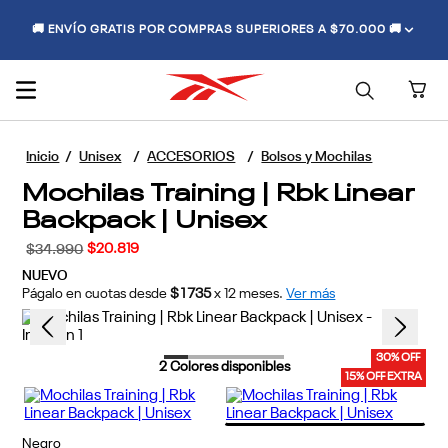
🚚 ENVÍO GRATIS POR COMPRAS SUPERIORES A $70.000 🚚
Unisex
ACCESORIOS
Bolsos y Mochilas
Mochilas Training | Rbk Linear
Backpack | Unisex
$
20
.
819
$
34
.
990
NUEVO
Págalo en cuotas desde
$1735
x
12
meses.
Ver más
30% OFF
2
Colores disponibles
15% OFF EXTRA
Negro