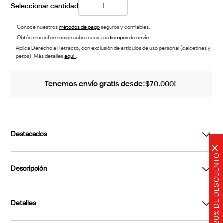
Conoce nuestros
métodos de pago
seguros y confiables.
Obtén más información sobre nuestros
tiempos de envío.
Aplica Derecho a Retracto, con exclusión de artículos de uso personal (calcetines y
petos). Más detalles
aquí.
.
Tenemos envío gratis desde:
!
$
70
.
000
Destacados
×
20% DE DESCUENTO
Descripción
Detalles