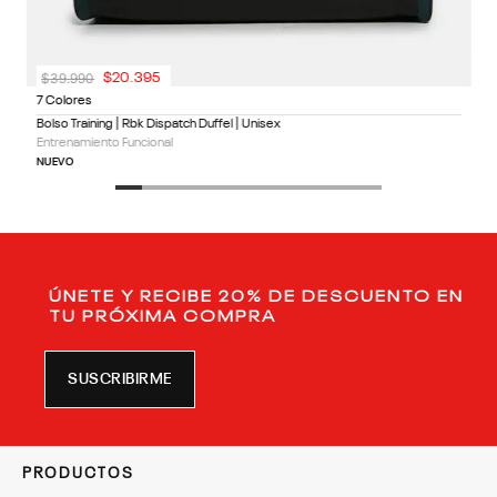
$
39
.
990
$
20
.
395
7 Colores
Bolso Training | Rbk Dispatch Duffel | Unisex
Entrenamiento Funcional
NUEVO
ÚNETE Y RECIBE 20% DE DESCUENTO EN
TU PRÓXIMA COMPRA
SUSCRIBIRME
PRODUCTOS