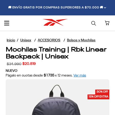
🚚 ENVÍO GRATIS POR COMPRAS SUPERIORES A $70.000 🚚
Unisex
ACCESORIOS
Bolsos y Mochilas
Mochilas Training | Rbk Linear
Backpack | Unisex
$
20
.
819
$
34
.
990
NUEVO
Págalo en cuotas desde
$1735
x
12
meses.
Ver más
30% OFF
15% OFF EXTRA