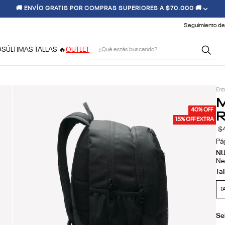
Seguimiento de
¿Qué estás buscando?
OS
ÚLTIMAS TALLAS 🔥
OUTLET
Ent
M
R
40% OFF
15% OFF EXTRA
$
Pá
N
Ne
T