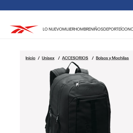
LO NUEVO
MUJER
HOMBRE
NIÑOS
DEPORTE
ÍCON
TÉRMINOS MÁS BUSCADOS
1
.
reebok classic mujer
Unisex
ACCESORIOS
Bolsos y Mochilas
2
.
club c
3
.
reebok hombre
4
.
training
5
.
classic
6
.
polerón
7
.
nano 4
8
.
nano 5