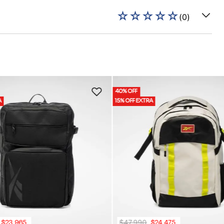
☆
☆
☆
☆
☆
(
0
)
40% OFF
A
15% OFF EXTRA
$
47
.
990
$
23
.
965
$
24
.
475