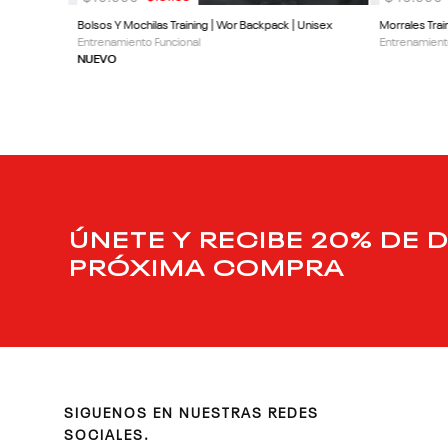
Bolsos Y Mochilas Training | Wor Backpack | Unisex
Morrales Tra
Entrenamiento Funcional
Entrenamient
NUEVO
ÚNETE Y RECIBE 20% DE 
PRÓXIMA COMPRA
SIGUENOS EN NUESTRAS REDES
SOCIALES.