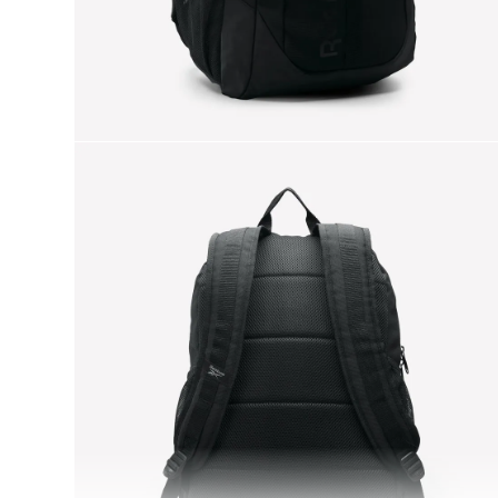
9
.
chaqueta
10
.
nano x