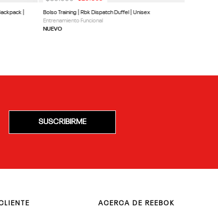
Backpack |
Bolso Training | Rbk Dispatch Duffel | Unisex
Entrenamiento Funcional
NUEVO
SUSCRIBIRME
CLIENTE
ACERCA DE REEBOK