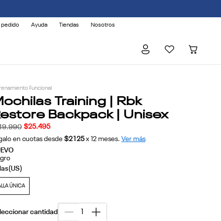
 pedido
Ayuda
Tiendas
Nosotros
renamiento Funcional
ochilas Training | Rbk
estore Backpack | Unisex
$
25
.
495
49
.
990
galo en cuotas desde
$2125
x
12
meses.
Ver más
UEVO
gro
ALLA ÚNICA