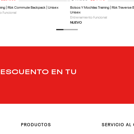
ining | Rbk Commute Backpack | Unisex
Bolsos Y Mochilas Training | Rbk Traverse 
Unisex
o Funcional
Entrenamiento Funcional
NUEVO
DESCUENTO EN TU
PRODUCTOS
SERVICIO AL 