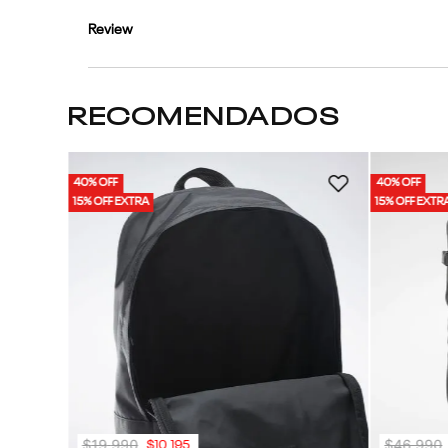
Review
RECOMENDADOS
40% OFF
40% OFF
p | Unisex
15% OFF EXTRA
15% OFF EXTR
$
19
.
990
$
46
.
990
$
10
.
195