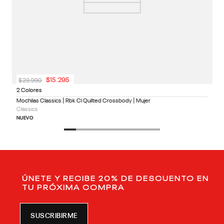
$
29
.
990
$
15
.
295
2 Colores
Mochilas Classics | Rbk Cl Quilted Crossbody | Mujer
Classics
NUEVO
ÚNETE Y RECIBE 20% DE DESCUENTO EN
TU PRÓXIMA COMPRA
SUSCRIBIRME