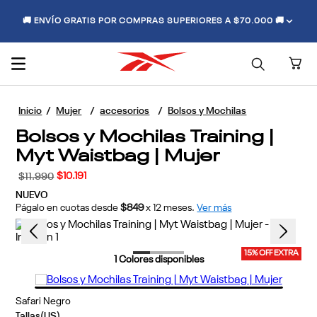
🚚 ENVÍO GRATIS POR COMPRAS SUPERIORES A $70.000 🚚
Mujer
accesorios
Bolsos y Mochilas
Bolsos y Mochilas Training |
Myt Waistbag | Mujer
$
10
.
191
$
11
.
990
NUEVO
Págalo en cuotas desde
$849
x
12
meses.
Ver más
15% OFF EXTRA
1
Colores disponibles
Safari Negro