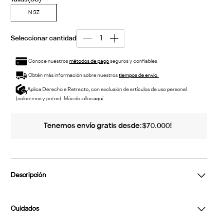
N SZ
Conoce nuestros
métodos de pago
seguros y confiables.
Obtén más información sobre nuestros
tiempos de envío.
Aplica Derecho a Retracto, con exclusión de artículos de uso personal
(calcetines y petos). Más detalles
aquí.
.
Tenemos envío gratis desde:
!
$
70
.
000
Descripción
Cuidados