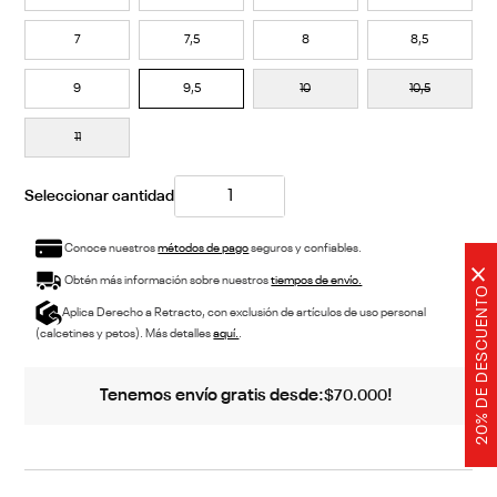
7
7,5
8
8,5
9
9,5
10
10,5
11
Conoce nuestros
métodos de pago
seguros y confiables.
×
Obtén más información sobre nuestros
tiempos de envío.
20% DE DESCUENTO
Aplica Derecho a Retracto, con exclusión de artículos de uso personal
(calcetines y petos). Más detalles
aquí.
.
Tenemos envío gratis desde:
!
$
70
.
000