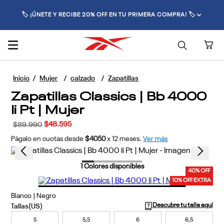
🚚 ENVÍO GRATIS POR COMPRAS SUPERIORES A $70.000 🚚
Mujer
calzado
Zapatillas
Zapatillas Classics | Bb 4000
Ii Pt | Mujer
$
48
.
595
$
89
.
990
Págalo en cuotas desde
$4050
x
12
meses.
Ver más
1
Colores disponibles
40% OFF
10% OFF EXTRA
Blanco | Negro
Descubre tu talla aquí
5
5,5
6
6,5