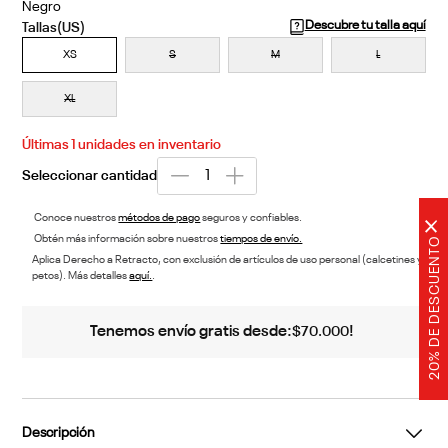
Negro
Descubre tu talla aquí
XS
S
M
L
XL
Últimas
1
unidades en inventario
Conoce nuestros
métodos de pago
seguros y confiables.
×
Obtén más información sobre nuestros
tiempos de envío.
20% DE DESCUENTO
Aplica Derecho a Retracto, con exclusión de artículos de uso personal (calcetines y
petos). Más detalles
aquí.
.
Tenemos envío gratis desde:
!
$
70
.
000
Descripción