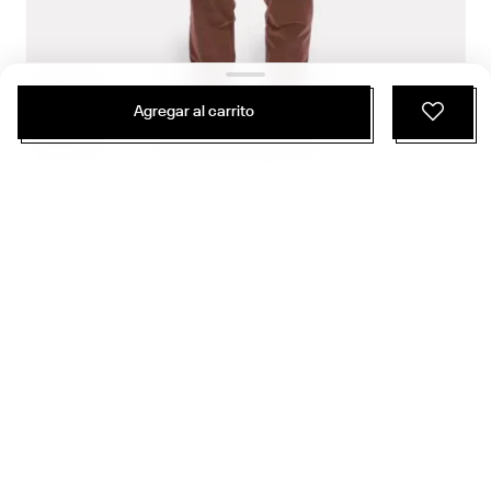
Agregar al carrito
$
54
.
990
$
30
.
794
2 Colores
Pantalón Training | Desmond Slim Leg Training Jogger | Hombre
Entrenamiento Funcional
ÚNETE Y RECIBE 20% DE DESCUENTO EN
TU PRÓXIMA COMPRA
SUSCRIBIRME