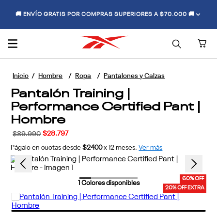
🚚 ENVÍO GRATIS POR COMPRAS SUPERIORES A $70.000 🚚
Hombre
Ropa
Pantalones y Calzas
Pantalón Training |
Performance Certified Pant |
Hombre
$
28
.
797
$
89
.
990
Págalo en cuotas desde
$2400
x
12
meses.
Ver más
60% OFF
1
Colores disponibles
20% OFF EXTRA