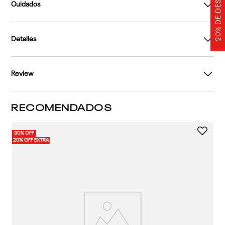
20% DE DESCUENTO
Cuidados
Detalles
Review
RECOMENDADOS
30% OFF
40%
2 
20% OFF EXTRA
20%
Mu
En