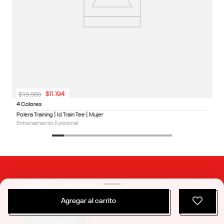
$
19
.
990
$
11
.
194
4 Colores
Polera Training | Id Train Tee | Mujer
Entrenamiento Funcional
ÚNETE Y RECIBE 20% DE DESCUENTO EN
TU PRÓXIMA COMPRA
Agregar al carrito
SUSCRIBIRME