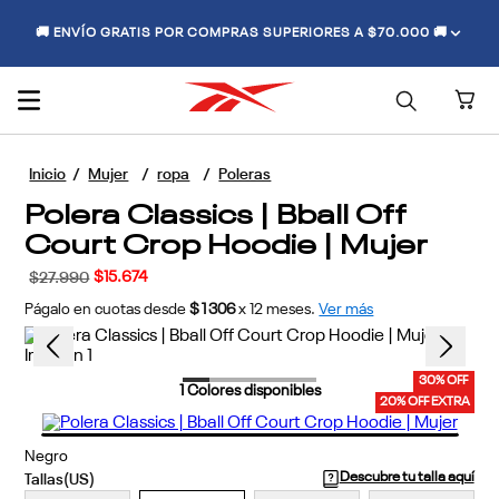
🚚 ENVÍO GRATIS POR COMPRAS SUPERIORES A $70.000 🚚
Mujer
ropa
Poleras
Polera Classics | Bball Off
Court Crop Hoodie | Mujer
$
15
.
674
$
27
.
990
Págalo en cuotas desde
$1306
x
12
meses.
Ver más
30% OFF
1
Colores disponibles
20% OFF EXTRA
Negro
Descubre tu talla aquí