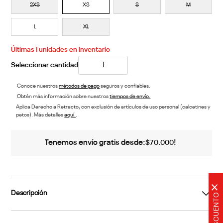
2XS
XS
S
M
L
XL
Últimas
1
unidades en inventario
Conoce nuestros
métodos de pago
seguros y confiables.
Obtén más información sobre nuestros
tiempos de envío.
Aplica Derecho a Retracto, con exclusión de artículos de uso personal (calcetines y
petos). Más detalles
aquí.
.
Tenemos envío gratis desde:
!
$
70
.
000
×
Descripción