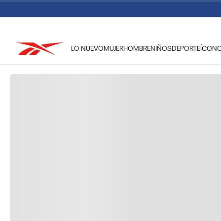
LO NUEVO
MUJER
HOMBRE
NIÑOS
DEPORTE
ÍCON
TÉRMINOS MÁS BUSCADOS
1
.
reebok classic mujer
2
.
club c
3
.
reebok hombre
4
.
training
5
.
classic
6
.
polerón
7
.
nano 4
8
.
chaqueta