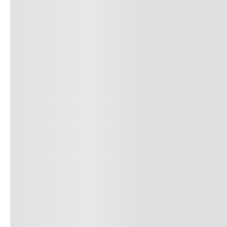
9
.
nano 5
10
.
nano x