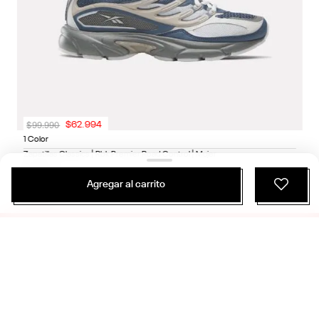
$
99
.
990
$
62
.
994
1 Color
Agregar al carrito
Zapatillas Classics | Rbk Premier Road Control | Mujer
Classics
ÚNETE Y RECIBE 20% DE DESCUENTO EN
TU PRÓXIMA COMPRA