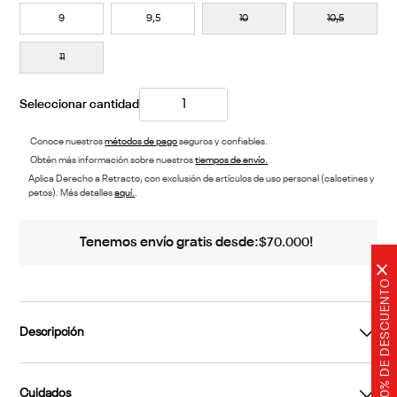
7
7,5
8
8,5
9
9,5
10
10,5
11
Conoce nuestros
métodos de pago
seguros y confiables.
Obtén más información sobre nuestros
tiempos de envío.
Aplica Derecho a Retracto, con exclusión de artículos de uso personal (calcetines y
petos). Más detalles
aquí.
.
×
20% DE DESCUENTO
Tenemos envío gratis desde:
!
$
70
.
000
Descripción