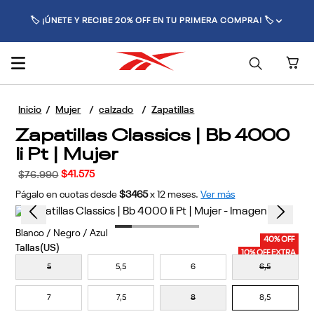
🚚 ENVÍO GRATIS POR COMPRAS SUPERIORES A $70.000 🚚
Mujer
calzado
Zapatillas
Zapatillas Classics | Bb 4000
Ii Pt | Mujer
$
41
.
575
$
76
.
990
Págalo en cuotas desde
$3465
x
12
meses.
Ver más
1
Colores disponibles
40% OFF
10% OFF EXTRA
Blanco / Negro / Azul
Descubre tu talla aquí
5
5,5
6
6,5