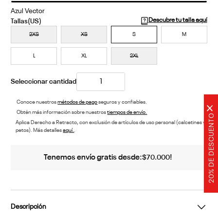
Azul Vector
Descubre tu talla aquí
2XS
XS
S
M
L
XL
2XL
Conoce nuestros
métodos de pago
seguros y confiables.
×
Obtén más información sobre nuestros
tiempos de envío.
20% DE DESCUENTO
Aplica Derecho a Retracto, con exclusión de artículos de uso personal (calcetines y
petos). Más detalles
aquí.
.
Tenemos envío gratis desde:
!
$
70
.
000
Descripción