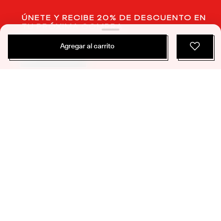
Agregar al carrito
$
49
.
990
$
23
.
995
2 Colores
Polerón Manga Larga Classics | Cut And Sew Crewneck Fleece | Hombre
Classics
ÚNETE Y RECIBE 20% DE DESCUENTO EN
TU PRÓXIMA COMPRA