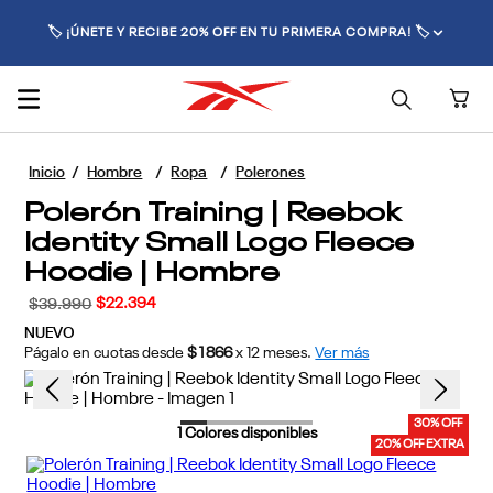
🏷️ ¡ÚNETE Y RECIBE 20% OFF EN TU PRIMERA COMPRA! 🏷️
Hombre
Ropa
Polerones
Polerón Training | Reebok
Identity Small Logo Fleece
Hoodie | Hombre
$
22
.
394
$
39
.
990
NUEVO
Págalo en cuotas desde
$1866
x
12
meses.
Ver más
30% OFF
1
Colores disponibles
20% OFF EXTRA