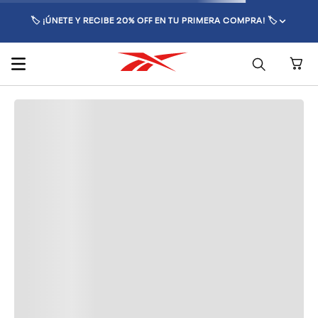
🏷️ ¡ÚNETE Y RECIBE 20% OFF EN TU PRIMERA COMPRA! 🏷️