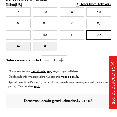
Descubre tu talla aquí
7
7,5
8
8,5
9
9,5
10
10,5
11
11,5
12
12,5
13
14
×
20% DE DESCUENTO
Conoce nuestros
métodos de pago
seguros y confiables.
Obtén más información sobre nuestros
tiempos de envío.
Aplica Derecho a Retracto, con exclusión de artículos de uso personal (calcetines y
petos). Más detalles
aquí.
.
Tenemos envío gratis desde:
!
$
70
.
000