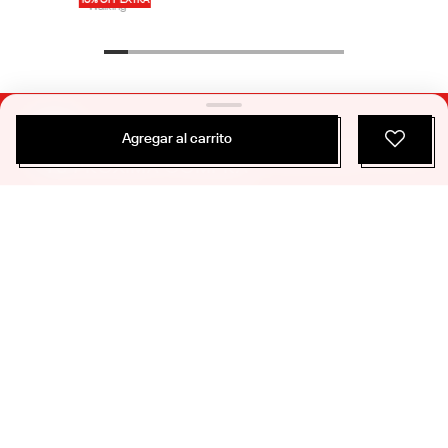
10% OFF EXTRA
Agregar al carrito
$
109
.
990
$
69
.
294
3 Colores
Zapatillas Walking | Kitari Dmx | Hombre
Walking