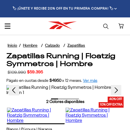
🚚 ENVÍO GRATIS POR COMPRAS SUPERIORES A $70.000 🚚
Hombre
Calzado
Zapatillas
Zapatillas Running | Floatzig
Symmetros | Hombre
$
59
.
395
$
109
.
990
Págalo en cuotas desde
$4950
x
12
meses.
Ver más
40% OFF
2
Colores disponibles
10% OFF EXTRA
Blanco | Púrpura | Naranja