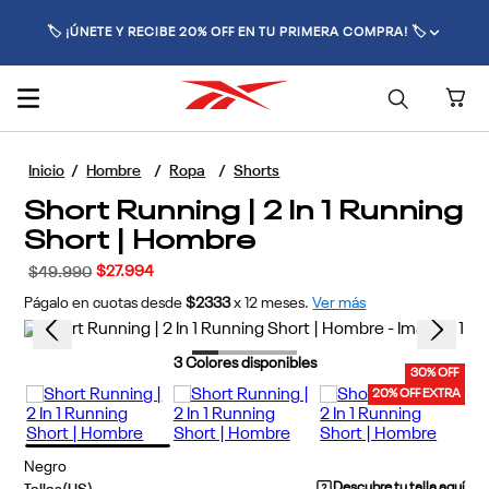
🏷️ ¡ÚNETE Y RECIBE 20% OFF EN TU PRIMERA COMPRA! 🏷️
Hombre
Ropa
Shorts
Short Running | 2 In 1 Running
Short | Hombre
$
27
.
994
$
49
.
990
Págalo en cuotas desde
$2333
x
12
meses.
Ver más
3
Colores disponibles
30% OFF
20% OFF EXTRA
Negro
Descubre tu talla aquí