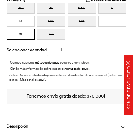
2XS
XS
XS/S
S
M
M/S
M/L
L
XL
2XL
×
Conoce nuestros
métodos de pago
seguros y confiables.
20% DE DESCUENTO
Obtén más información sobre nuestros
tiempos de envío.
Aplica Derecho a Retracto, con exclusión de artículos de uso personal (calcetines y
petos). Más detalles
aquí.
.
Tenemos envío gratis desde:
!
$
70
.
000
Descripción