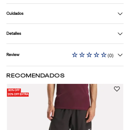
Cuidados
Detalles
☆
☆
☆
☆
☆
(
0
)
Review
RECOMENDADOS
30% OFF
20% OFF EXTRA