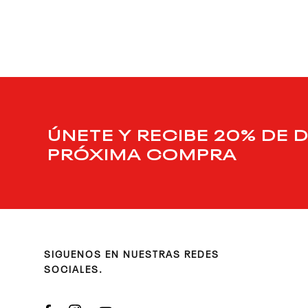
9
.
nano 5
10
.
nano x
ÚNETE Y RECIBE 20% DE 
PRÓXIMA COMPRA
SIGUENOS EN NUESTRAS REDES
SOCIALES.