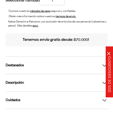
Negro
TALLA ÚNICA
Conoce nuestros
métodos de pago
seguros y confiables.
Obtén más información sobre nuestros
tiempos de envío.
20% DE DESCU
Aplica Derecho a Retracto, con exclusión de artículos de uso personal (calcetines y
petos). Más detalles
aquí.
.
Tenemos envío gratis desde:
!
$
70
.
000
Destacados