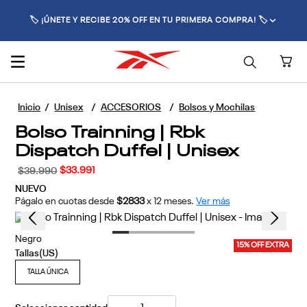
🚚 ENVÍO GRATIS POR COMPRAS SUPERIORES A $70.000 🚚
Unisex
ACCESORIOS
Bolsos y Mochilas
Bolso Trainning | Rbk
Dispatch Duffel | Unisex
$
33
.
991
$
39
.
990
NUEVO
Págalo en cuotas desde
$2833
x
12
meses.
Ver más
7
Colores disponibles
15% OFF EXTRA