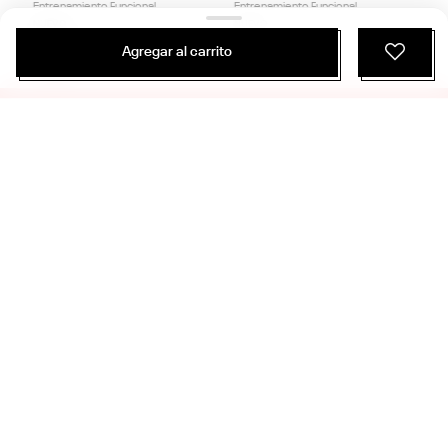
Agregar al carrito
$
47
.
990
$
24
.
475
2 Colores
Bolsos Y Mochilas Training | Rbk Traverse Backpack | Unisex
Entrenamiento Funcional
NUEVO
ÚNETE Y RECIBE 20% DE DESCUENTO EN
TU PRÓXIMA COMPRA
SUSCRIBIRME