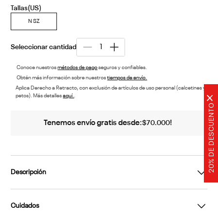
N SZ
Conoce nuestros
métodos de pago
seguros y confiables.
Obtén más información sobre nuestros
tiempos de envío.
Aplica Derecho a Retracto, con exclusión de artículos de uso personal (calcetines y
petos). Más detalles
aquí.
.
×
20% DE DESCUENTO
Tenemos envío gratis desde:
!
$
70
.
000
Descripción
Cuidados