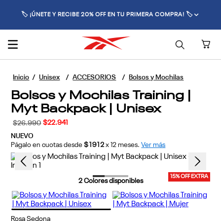
🚚 ENVÍO GRATIS POR COMPRAS SUPERIORES A $70.000 🚚
Unisex
ACCESORIOS
Bolsos y Mochilas
Bolsos y Mochilas Training |
Myt Backpack | Unisex
$
22
.
941
$
26
.
990
NUEVO
Págalo en cuotas desde
$1912
x
12
meses.
Ver más
15% OFF EXTRA
2
Colores disponibles
Rosa Sedona