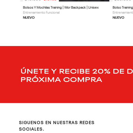
Bolsos Y Mochilas Training | Wor Backpack | Unisex
Bolso Trainin
Entrenamiento Funcional
Entrenamient
NUEVO
NUEVO
ÚNETE Y RECIBE 20% DE 
PRÓXIMA COMPRA
SIGUENOS EN NUESTRAS REDES
SOCIALES.