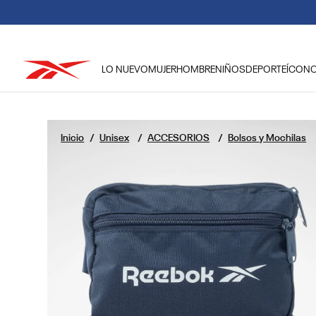
LO NUEVO
MUJER
HOMBRE
NIÑOS
DEPORTE
ÍCON
TÉRMINOS MÁS BUSCADOS
1
.
reebok classic mujer
Unisex
ACCESORIOS
Bolsos y Mochilas
2
.
club c
3
.
reebok hombre
4
.
training
5
.
classic
6
.
polerón
7
.
nano 4
8
.
chaqueta