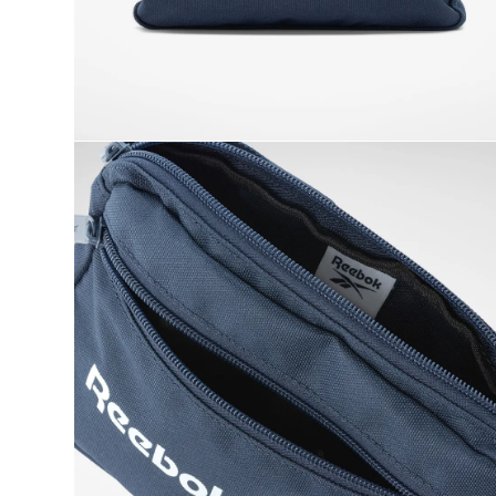
9
.
nano 5
10
.
nano x