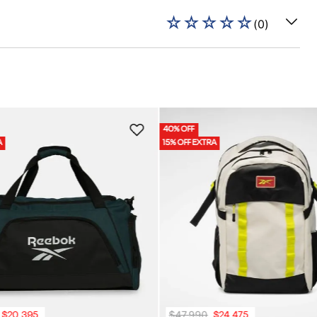
☆
☆
☆
☆
☆
(
0
)
40% OFF
A
15% OFF EXTRA
$
47
.
990
$
20
.
395
$
24
.
475