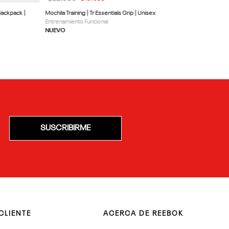
Backpack |
Mochila Training | Tr Essentials Grip | Unisex
Entrenamiento Funcional
NUEVO
SUSCRIBIRME
CLIENTE
ACERCA DE REEBOK