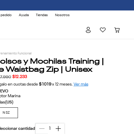
 pedido
Ayuda
Tiendas
Nosotros
renamiento Funcional
olsos y Mochilas Training |
e Waistbag Zip | Unisex
$
12
.
233
17
.
990
galo en cuotas desde
$1019
x
12
meses.
Ver más
UEVO
ctor Marina
N SZ