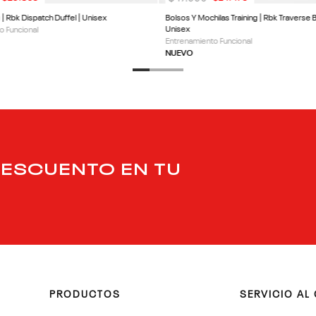
g | Rbk Dispatch Duffel | Unisex
Bolsos Y Mochilas Training | Rbk Traverse 
Unisex
o Funcional
Entrenamiento Funcional
NUEVO
DESCUENTO EN TU
PRODUCTOS
SERVICIO AL 