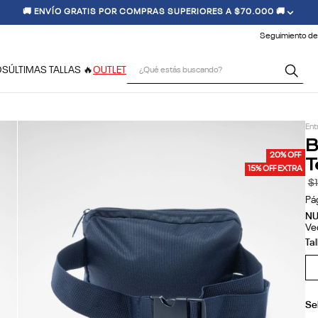
🚚 ENVÍO GRATIS POR COMPRAS SUPERIORES A $70.000 🚚
Seguimiento de
¿Qué estás buscando?
OS
ÚLTIMAS TALLAS 🔥
OUTLET
Ent
B
T
20% OFF
15% OFF EXTRA
$
Pá
N
Ve