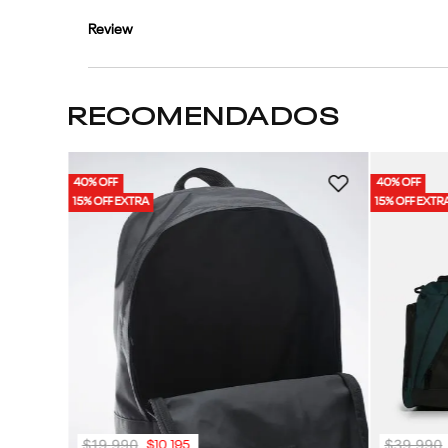
Review
RECOMENDADOS
40% OFF
40% OFF
k | Unisex
15% OFF EXTRA
15% OFF EXTR
$
19
.
990
$
39
.
990
$
10
.
195