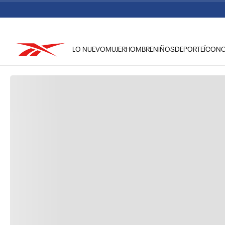
LO NUEVO
MUJER
HOMBRE
NIÑOS
DEPORTE
ÍCON
TÉRMINOS MÁS BUSCADOS
1
.
reebok classic mujer
2
.
club c
3
.
reebok hombre
4
.
training
5
.
classic
6
.
polerón
7
.
nano 4
8
.
chaqueta