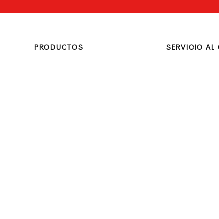
PRODUCTOS
SERVICIO AL 
Calzado
Centro de Ayud
Ropa
Preguntas Frec
Accesorios
Términos y Cond
Términos y Cond
Promocionales
Términos y Cond
Promocionales 
Reebok
Seguimiento de
Escribenos al W
Contáctanos