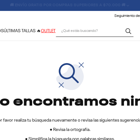
🚚 ENVÍO GRATIS POR COMPRAS SUPERIORES A $70.000 🚚
Seguimiento de
¿Qué estás buscando?
OS
ÚLTIMAS TALLAS 🔥
OUTLET
no encontramos ni
r favor realiza tu búsqueda nuevamente o revisa las siguientes sugerenci
● Revisa la ortografía.
● Simplifica la búsqueda con palabras similares.