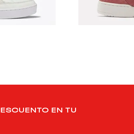
$
89
.
990
$
48
.
595
Zapatillas Classics | Bb 4000 Ii | M
Classics
DESCUENTO EN TU