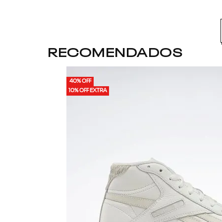
9
.
nano 5
10
.
nano x
RECOMENDADOS
40% OFF
10% OFF EXTRA