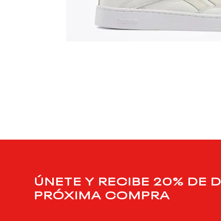
$
99
.
990
$
53
.
995
Zapatillas Classics | Club C Form Hi | Mujer
Classics
ÚNETE Y RECIBE 20% DE 
PRÓXIMA COMPRA