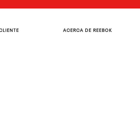
CLIENTE
ACERCA DE REEBOK
a
Sitios Oficiales
uentes
Sobre Nosotros
iciones
Tiendas
iciones
Trabaja con Nosotros
Site map
iciones
Tiendas
 pedido
hatsapp