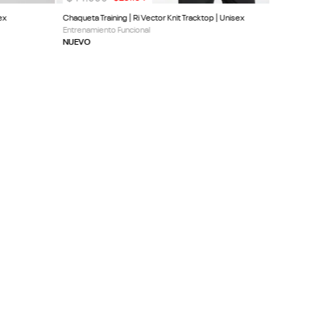
ex
Chaqueta Training | Ri Vector Knit Tracktop | Unisex
Entrenamiento Funcional
NUEVO
SUSCRIBIRME
CLIENTE
ACERCA DE REEBOK
a
Sitios Oficiales