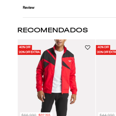
Review
RECOMENDADOS
40% OFF
40% OFF
Unisex
20% OFF EXTRA
20% OFF EXT
$
66
.
990
$
44
.
990
$
32
.
155