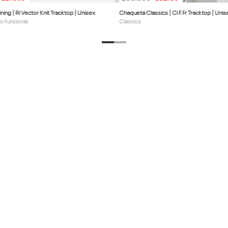
ning | Ri Vector Knit Tracktop | Unisex
Chaqueta Classics | Cl F Fr Tracktop | Unis
o Funcional
Classics
DESCUENTO EN TU
PRODUCTOS
SERVICIO AL 
Calzado
Centro de Ayud