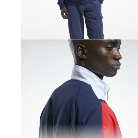
9
.
nano 5
10
.
nano x