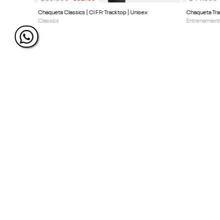
Chaqueta Classics | Cl F Fr Tracktop | Unisex
Chaqueta Trai
Classics
Entrenamient
ÚNETE Y RECIBE 20% DE 
PRÓXIMA COMPRA
SIGUENOS EN NUESTRAS REDES
SOCIALES.