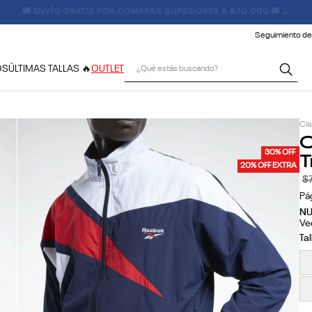
🚚 ENVÍO GRATIS POR COMPRAS SUPERIORES A $70.000 🚚
Seguimiento de
¿Qué estás buscando?
OS
ÚLTIMAS TALLAS 🔥
OUTLET
Cla
C
T
30% OFF
20% OFF EXTRA
$
Pá
N
Ve