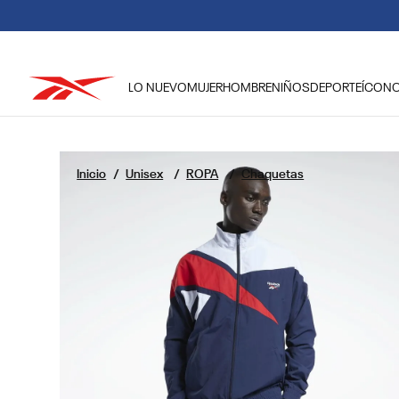
LO NUEVO
MUJER
HOMBRE
NIÑOS
DEPORTE
ÍCON
TÉRMINOS MÁS BUSCADOS
1
.
reebok classic mujer
Unisex
ROPA
Chaquetas
2
.
club c
3
.
reebok hombre
4
.
training
5
.
classic
6
.
polerón
7
.
nano 4
8
.
chaqueta