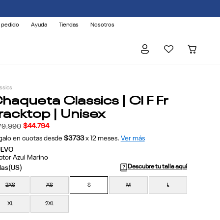
 pedido
Ayuda
Tiendas
Nosotros
ssics
haqueta Classics | Cl F Fr
racktop | Unisex
$
44
.
794
79
.
990
galo en cuotas desde
$3733
x
12
meses.
Ver más
UEVO
ctor Azul Marino
Descubre tu talla aquí
2XS
XS
S
M
L
XL
2XL