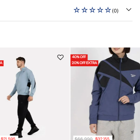
☆
☆
☆
☆
☆
(
0
)
40% OFF
RA
20% OFF EXTRA
$
66
.
990
$
21
.
595
$
32
.
155