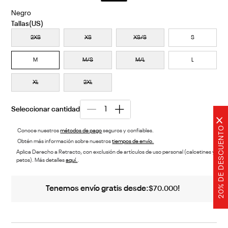
Negro
Descubre tu talla aquí
2XS
XS
XS/S
S
M
M/S
M/L
L
XL
2XL
×
20% DE DESCUENTO
Conoce nuestros
métodos de pago
seguros y confiables.
Obtén más información sobre nuestros
tiempos de envío.
Aplica Derecho a Retracto, con exclusión de artículos de uso personal (calcetines y
petos). Más detalles
aquí.
.
Tenemos envío gratis desde:
!
$
70
.
000