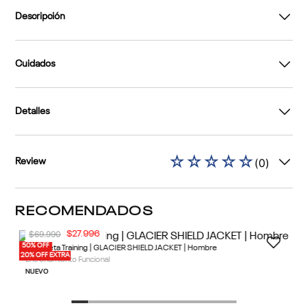
Descripción
Cuidados
Detalles
☆
☆
☆
☆
☆
(
0
)
Review
RECOMENDADOS
50% OFF
20% OFF EXTRA