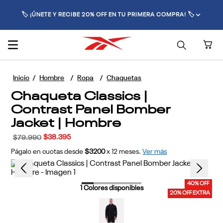
🚚 ENVÍO GRATIS POR COMPRAS SUPERIORES A $70.000 🚚
Hombre
Ropa
Chaquetas
Chaqueta Classics |
Contrast Panel Bomber
Jacket | Hombre
$
38
.
395
$
79
.
990
Págalo en cuotas desde
$3200
x
12
meses.
Ver más
40% OFF
1
Colores disponibles
20% OFF EXTRA