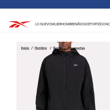
LO NUEVO
MUJER
HOMBRE
NIÑOS
DEPORTE
ÍCON
TÉRMINOS MÁS BUSCADOS
1
.
reebok classic mujer
Hombre
Ropa
Chaquetas
2
.
club c
3
.
reebok hombre
4
.
training
5
.
classic
6
.
polerón
7
.
nano 4
8
.
chaqueta