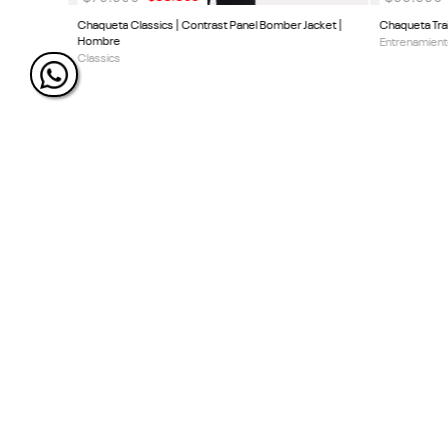
Chaqueta Classics | Contrast Panel Bomber Jacket |
Chaqueta Tra
Hombre
Entrenamient
Classics
ÚNETE Y RECIBE 20% DE 
PRÓXIMA COMPRA
SIGUENOS EN NUESTRAS REDES
SOCIALES.