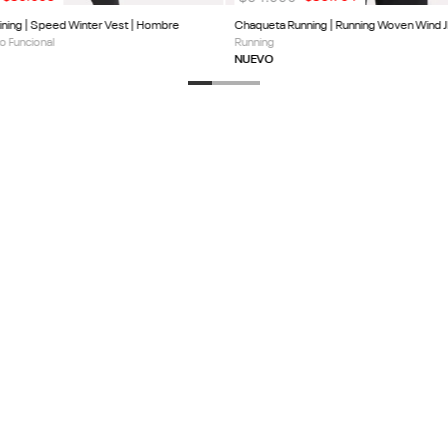
ining | Speed Winter Vest | Hombre
Chaqueta Running | Running Woven Wind J
o Funcional
Running
NUEVO
DESCUENTO EN TU
PRODUCTOS
SERVICIO AL 
Calzado
Centro de Ayud