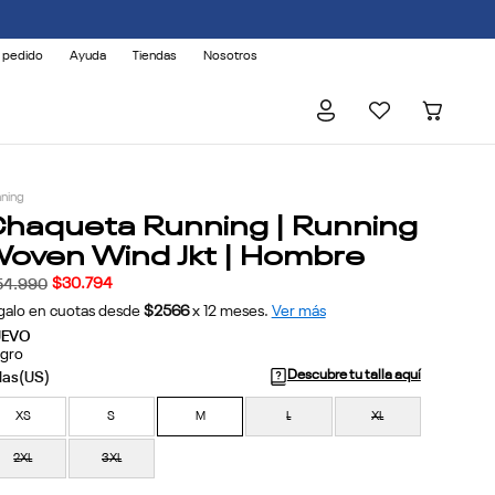
 pedido
Ayuda
Tiendas
Nosotros
ning
haqueta Running | Running
oven Wind Jkt | Hombre
$
30
.
794
54
.
990
galo en cuotas desde
$2566
x
12
meses.
Ver más
UEVO
gro
Descubre tu talla aquí
XS
S
M
L
XL
2XL
3XL