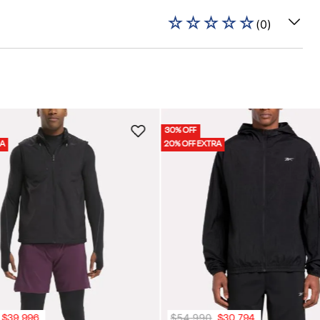
☆
☆
☆
☆
☆
(
0
)
30% OFF
RA
20% OFF EXTRA
$
54
.
990
$
39
.
996
$
30
.
794