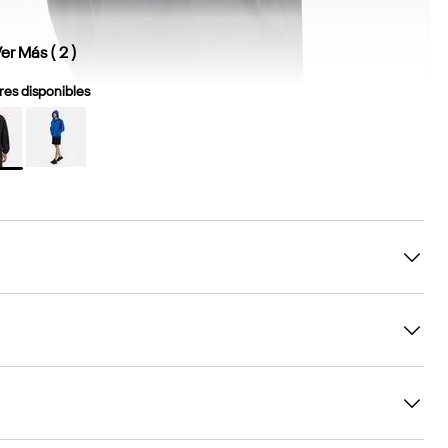
er Más (
2
)
es disponibles