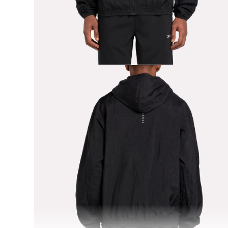
9
.
nano 5
10
.
nano x