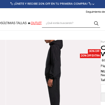
🚚 ENVÍO GRATIS POR COMPRAS SUPERIORES A $70.000 🚚
Seguimiento de
¿Qué estás buscando?
OS
ÚLTIMAS TALLAS 🔥
OUTLET
Run
C
W
30% OFF
20% OFF EXTRA
$
Pá
N
Ne