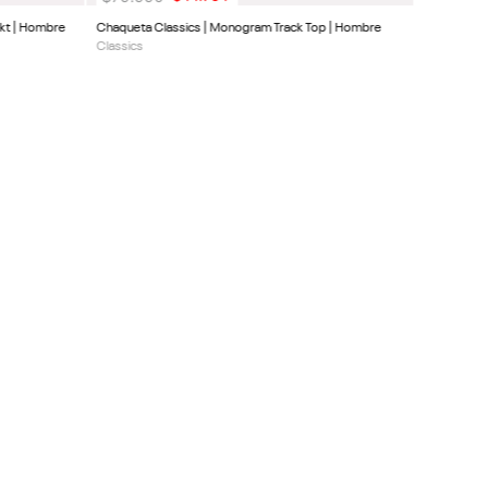
kt | Hombre
Chaqueta Classics | Monogram Track Top | Hombre
Classics
SUSCRIBIRME
CLIENTE
ACERCA DE REEBOK
a
Sitios Oficiales