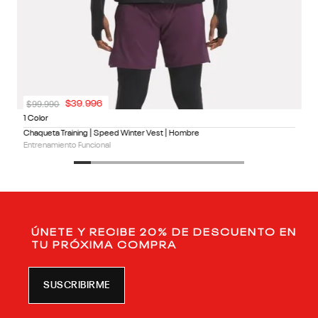
$
99
.
990
$
39
.
996
1 Color
Chaqueta Training | Speed Winter Vest | Hombre
Entrenamiento Funcional
ÚNETE Y RECIBE 20% DE DESCUENTO EN
TU PRÓXIMA COMPRA
SUSCRIBIRME