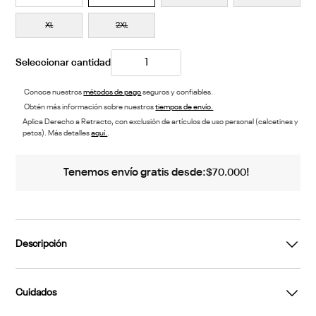
XL
2XL
Conoce nuestros
métodos de pago
seguros y confiables.
Obtén más información sobre nuestros
tiempos de envío.
Aplica Derecho a Retracto, con exclusión de artículos de uso personal (calcetines y
petos). Más detalles
aquí.
.
Tenemos envío gratis desde:
!
$
70
.
000
Descripción
Cuidados