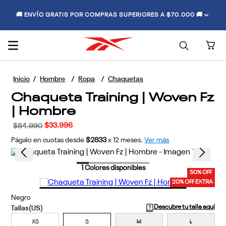
🚚 ENVÍO GRATIS POR COMPRAS SUPERIORES A $70.000 🚚
Hombre
Ropa
Chaquetas
Chaqueta Training | Woven Fz
| Hombre
$
33
.
996
$
84
.
990
Págalo en cuotas desde
$2833
x
12
meses.
Ver más
1
Colores disponibles
50% OFF
20% OFF EXTRA
Negro
Descubre tu talla aquí
XS
S
M
L