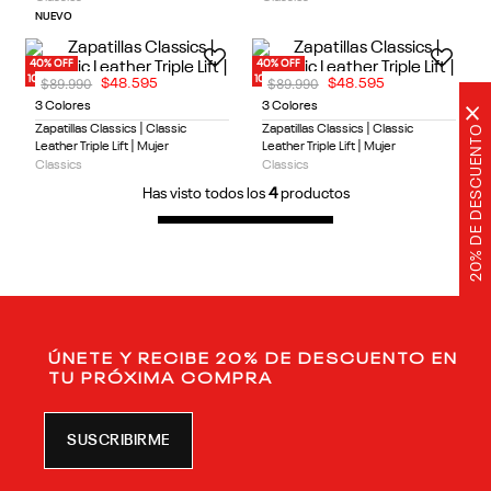
NUEVO
40% OFF
40% OFF
10% OFF EXTRA
10% OFF EXTRA
$
89
.
990
$
89
.
990
$
48
.
595
$
48
.
595
3 Colores
3 Colores
×
20% DE DESCUENTO
Zapatillas Classics | Classic
Zapatillas Classics | Classic
Leather Triple Lift | Mujer
Leather Triple Lift | Mujer
Classics
Classics
Has visto todos los
4
productos
ÚNETE Y RECIBE 20% DE DESCUENTO EN
TU PRÓXIMA COMPRA
SUSCRIBIRME