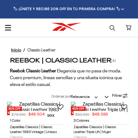
🏷️ ¡ÚNETE Y RECIBE 20% OFF EN TU PRIMERA COMPRA! 🏷️
Classic Leather
REEBOK | CLASSIC LEATHER
4
Reebok Classic Leather
Elegancia que no pasa de moda.
Cuero premium, líneas sencillas y una silueta icónica que
eleva el estilo casual.
Filtrar
Ordenar por
Relevancia
30% OFF
40% OFF
10% OFF EXTRA
10% OFF EXTRA
$
76
.
990
$
89
.
990
$
48
.
504
$
48
.
595
1 Color
3 Colores
Zapatillas Classics | Classic
Zapatillas Classics | Classic
Leather 1983 Vintage | Unisex
Leather Triple Lift | Mujer
Classics
Classics