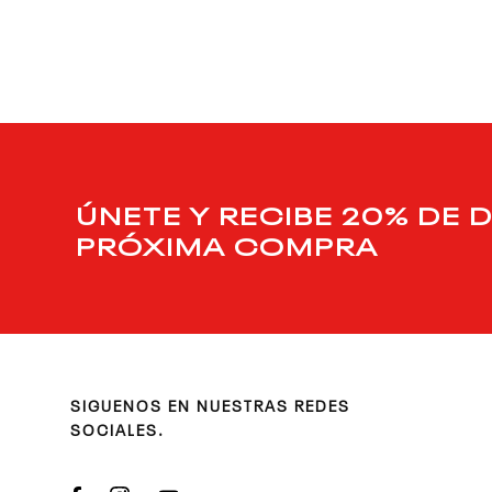
9
.
nano 5
10
.
nano x
ÚNETE Y RECIBE 20% DE 
PRÓXIMA COMPRA
SIGUENOS EN NUESTRAS REDES
SOCIALES.