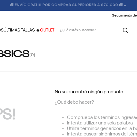
🚚 ENVÍO GRATIS POR COMPRAS SUPERIORES A $70.000 🚚
Seguimiento de
¿Qué estás buscando?
OS
ÚLTIMAS TALLAS 🔥
OUTLET
SSICS
0
No se encontró ningún producto
¿Qué debo hacer?
S!
Comprueba los términos ingresa
Intenta utilizar una sola palabra
Utiliza términos genéricos en la
Intenta buscar sinónimos del té