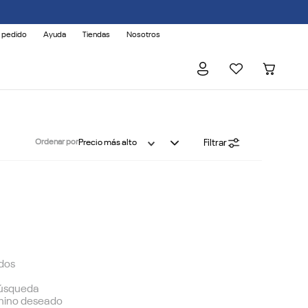
 pedido
Ayuda
Tiendas
Nosotros
Filtrar
Ordenar por
Precio más alto
dos
 búsqueda
rmino deseado