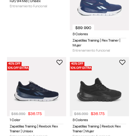
Fury 94 Mid | Unisex
Entrenamiento Funcional
$
89
.
990
3 Colores
Zapatillas Training | Flex Trainer |
Mujer
Entrenamiento Funcional
40% OFF
40% OFF
10% OFF EXTRA
10% OFF EXTRA
$
66
.
990
$
66
.
990
$
36
.
175
$
36
.
175
1 Color
3 Colores
Zapatillas Training | Reebok Flex
Zapatillas Training | Reebok Flex
Trainer | Unisex
Trainer | Mujer