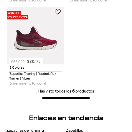
Entrenamiento Funcional
Entrenamiento Funcional
40% OFF
10% OFF EXTRA
$
66
.
990
$
36
.
175
3 Colores
Zapatillas Training | Reebok Flex
Trainer | Mujer
Entrenamiento Funcional
Has visto todos los
5
productos
Enlaces en tendencia
Zapatillas de running
Zapatillas