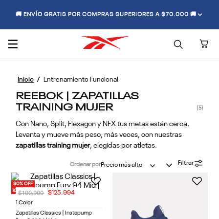
🚚 ENVÍO GRATIS POR COMPRAS SUPERIORES A $70.000 🚚
Entrenamiento Funcional
REEBOK | ZAPATILLAS
TRAINING MUJER
5
Con Nano, Split, Flexagon y NFX tus metas están cerca.
Levanta y mueve más peso, más veces, con nuestras
zapatillas training mujer
, elegidas por atletas.
Filtrar
Ordenar por
Precio más alto
30% OFF
10% OFF EXTRA
$
199
.
990
$
125
.
994
1 Color
Zapatillas Classics | Instapump